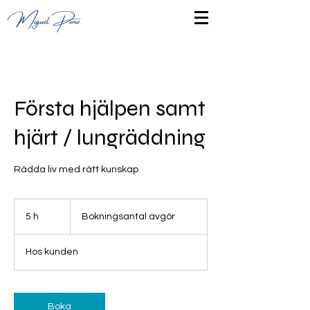
Första hjälpen samt
hjärt / lungräddning
Rädda liv med rätt kunskap
Bokningsantal
avgör
5 h
5
Bokningsantal avgör
h
Hos kunden
Boka